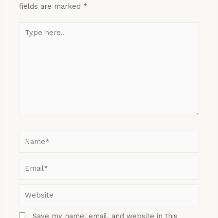
fields are marked
*
Type
here..
Name*
Email*
Website
Save my name, email, and website in this