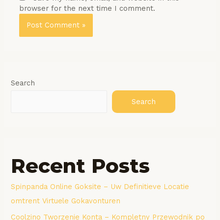
browser for the next time I comment.
Search
Search
Recent Posts
Spinpanda Online Goksite – Uw Definitieve Locatie
omtrent Virtuele Gokavonturen
Coolzino Tworzenie Konta – Kompletny Przewodnik po