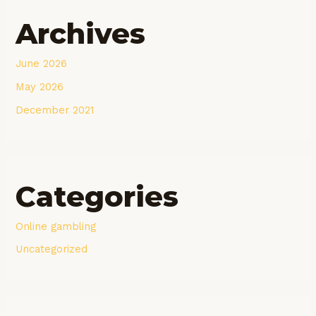
Archives
June 2026
May 2026
December 2021
Categories
Online gambling
Uncategorized