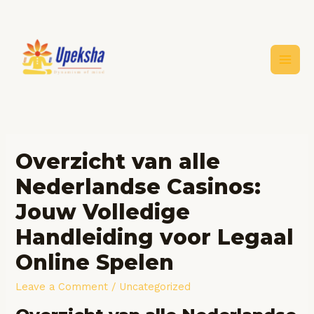
Skip
to
content
Main
Men
Overzicht van alle
Nederlandse Casinos:
Jouw Volledige
Handleiding voor Legaal
Online Spelen
Leave a Comment
/
Uncategorized