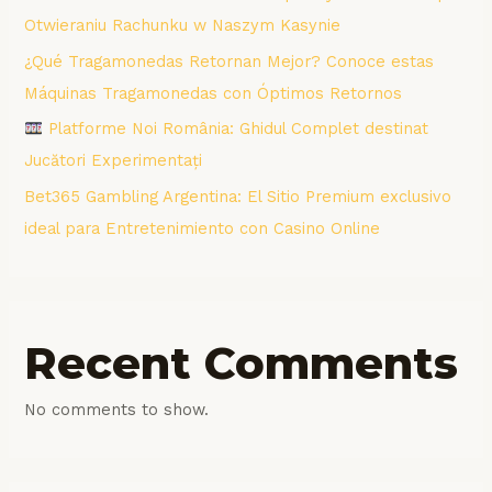
Otwieraniu Rachunku w Naszym Kasynie
¿Qué Tragamonedas Retornan Mejor? Conoce estas
Máquinas Tragamonedas con Óptimos Retornos
Platforme Noi România: Ghidul Complet destinat
Jucători Experimentați
Bet365 Gambling Argentina: El Sitio Premium exclusivo
ideal para Entretenimiento con Casino Online
Recent Comments
No comments to show.