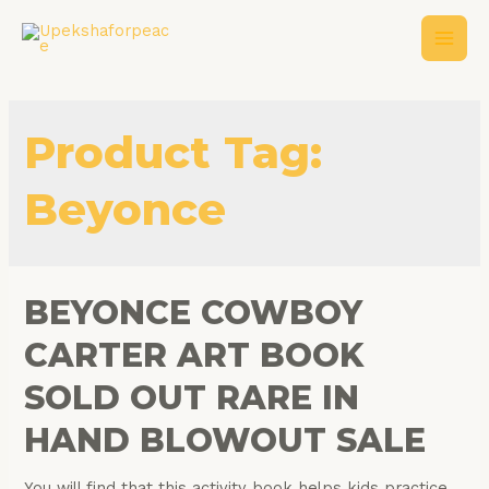
Skip
to
Main
content
Men
Product Tag:
Beyonce
BEYONCE COWBOY
CARTER ART BOOK
SOLD OUT RARE IN
HAND BLOWOUT SALE
You will find that this activity book helps kids practice