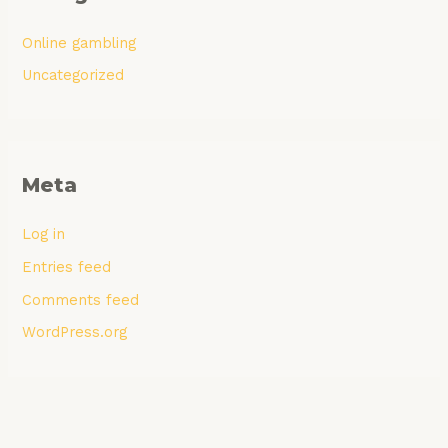
Online gambling
Uncategorized
Meta
Log in
Entries feed
Comments feed
WordPress.org