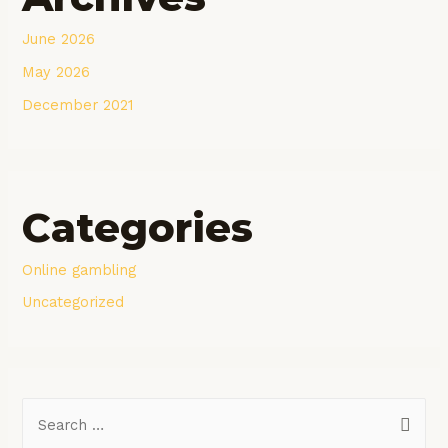
June 2026
May 2026
December 2021
Categories
Online gambling
Uncategorized
S
e