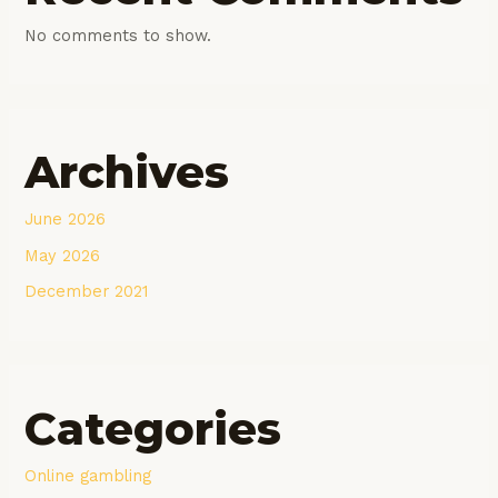
No comments to show.
Archives
June 2026
May 2026
December 2021
Categories
Online gambling