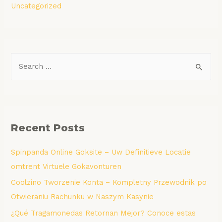
Uncategorized
S
e
a
r
c
Recent Posts
h
f
Spinpanda Online Goksite – Uw Definitieve Locatie
o
omtrent Virtuele Gokavonturen
r
Coolzino Tworzenie Konta – Kompletny Przewodnik po
:
Otwieraniu Rachunku w Naszym Kasynie
¿Qué Tragamonedas Retornan Mejor? Conoce estas