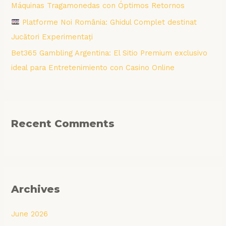
Máquinas Tragamonedas con Óptimos Retornos
Platforme Noi România: Ghidul Complet destinat
Jucători Experimentați
Bet365 Gambling Argentina: El Sitio Premium exclusivo
ideal para Entretenimiento con Casino Online
Recent Comments
Archives
June 2026