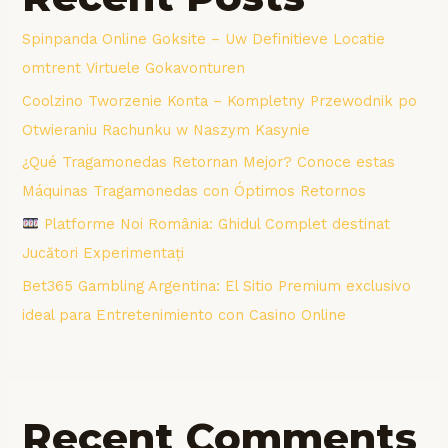
Spinpanda Online Goksite – Uw Definitieve Locatie
omtrent Virtuele Gokavonturen
Coolzino Tworzenie Konta – Kompletny Przewodnik po
Otwieraniu Rachunku w Naszym Kasynie
¿Qué Tragamonedas Retornan Mejor? Conoce estas
Máquinas Tragamonedas con Óptimos Retornos
Platforme Noi România: Ghidul Complet destinat
Jucători Experimentați
Bet365 Gambling Argentina: El Sitio Premium exclusivo
ideal para Entretenimiento con Casino Online
Recent Comments