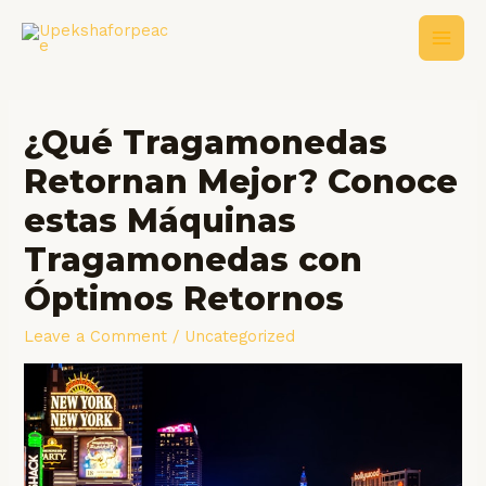
Skip
to
Main
content
Men
¿Qué Tragamonedas
Retornan Mejor? Conoce
estas Máquinas
Tragamonedas con
Óptimos Retornos
Leave a Comment
/
Uncategorized