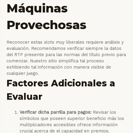
Máquinas
Provechosas
Reconocer estas slots muy liberales requiere análisis y
evaluación. Recomendamos verificar siempre la datos
del RTP presente para las normas del título previo para
comenzar. Nuestro sitio simplifica tal proceso
exhibiendo tal información con manera visible de
cualquier juego.
Factores Adicionales a
Evaluar
Verificar dicha parrilla para pagos:
Revisar los
símbolos que poseen superior beneficio más los
multiplicadores accesibles ofrece información
crucial acerca de el capacidad en premios.