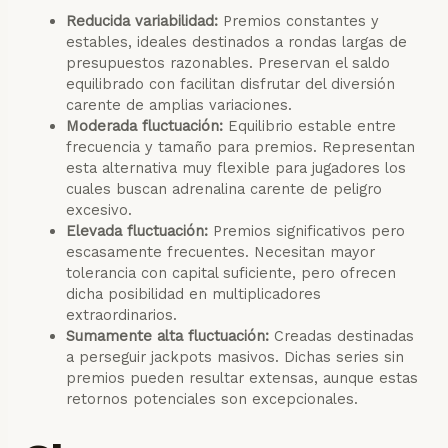
Reducida variabilidad:
Premios constantes y
estables, ideales destinados a rondas largas de
presupuestos razonables. Preservan el saldo
equilibrado con facilitan disfrutar del diversión
carente de amplias variaciones.
Moderada fluctuación:
Equilibrio estable entre
frecuencia y tamaño para premios. Representan
esta alternativa muy flexible para jugadores los
cuales buscan adrenalina carente de peligro
excesivo.
Elevada fluctuación:
Premios significativos pero
escasamente frecuentes. Necesitan mayor
tolerancia con capital suficiente, pero ofrecen
dicha posibilidad en multiplicadores
extraordinarios.
Sumamente alta fluctuación:
Creadas destinadas
a perseguir jackpots masivos. Dichas series sin
premios pueden resultar extensas, aunque estas
retornos potenciales son excepcionales.