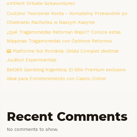
omtrent Virtuele Gokavonturen
Coolzino Tworzenie Konta – Kompletny Przewodnik po
Otwieraniu Rachunku w Naszym Kasynie
¿Qué Tragamonedas Retornan Mejor? Conoce estas
Máquinas Tragamonedas con Óptimos Retornos
🎰 Platforme Noi România: Ghidul Complet destinat
Jucători Experimentați
Bet365 Gambling Argentina: El Sitio Premium exclusivo
ideal para Entretenimiento con Casino Online
Recent Comments
No comments to show.