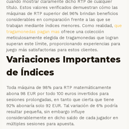
cuando mostrar claramente dicho RTP de cualquier
título. Estos valores verificados demuestran cómo las
máquinas de RTP superior del 96% brindan beneficios
considerables en comparación frente a las que se
trabajan mediante índices menores. Como realidad,
que
tragamonedas pagan mas
ofrece una colección
meticulosamente elegida de tragamonedas que logran
superan este límite, proporcionando experiencias para
juego más satisfactorias para estos clientes.
Variaciones Importantes
de Índices
Toda máquina de 98% para RTP matemáticamente
abona 98 EUR por todo 100 euros invertidos para
sesiones prolongadas, en tanto que cierta que tiene
92% abonaría solo 92 EUR. Tal variación de 6% podría
resultar pequeña, sin embargo influye
considerablemente en dicho saldo de cada jugador en
múltiples sesiones para apuesta.