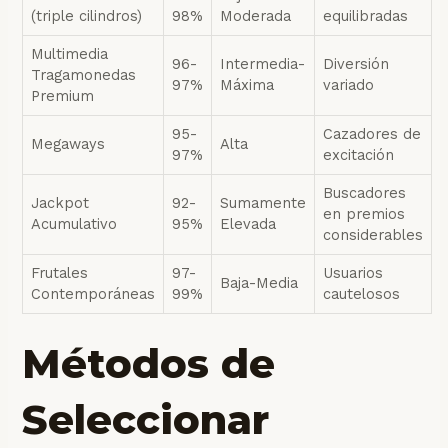
(triple cilindros)
98%
Moderada
equilibradas
Multimedia
96-
Intermedia-
Diversión
Tragamonedas
97%
Máxima
variado
Premium
95-
Cazadores de
Megaways
Alta
97%
excitación
Buscadores
Jackpot
92-
Sumamente
en premios
Acumulativo
95%
Elevada
considerables
Frutales
97-
Usuarios
Baja-Media
Contemporáneas
99%
cautelosos
Métodos de
Seleccionar