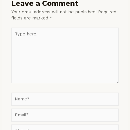
Leave a Comment
Your email address will not be published.
Required
fields are marked
*
Type
here..
Name*
Email*
Website