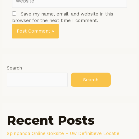
Save my name, email, and website in this
browser for the next time I comment.
Search
Search
Recent Posts
Spinpanda Online Goksite – Uw Definitieve Locatie