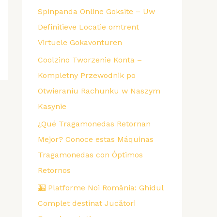
Spinpanda Online Goksite – Uw
Definitieve Locatie omtrent
Virtuele Gokavonturen
Coolzino Tworzenie Konta –
Kompletny Przewodnik po
Otwieraniu Rachunku w Naszym
Kasynie
¿Qué Tragamonedas Retornan
Mejor? Conoce estas Máquinas
Tragamonedas con Óptimos
Retornos
🎰 Platforme Noi România: Ghidul
Complet destinat Jucători