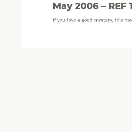
May 2006 – REF 
If you love a good mystery, this nov