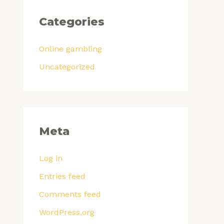
Categories
Online gambling
Uncategorized
Meta
Log in
Entries feed
Comments feed
WordPress.org