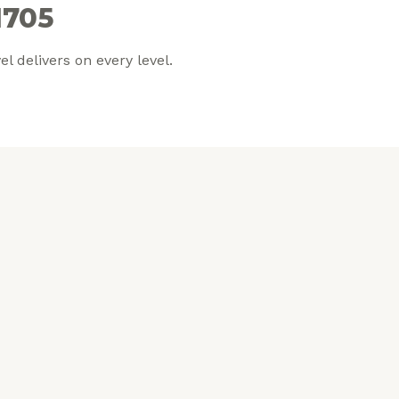
1705
el delivers on every level.