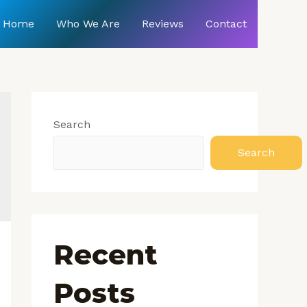
Home
Who We Are
Reviews
Contact
Search
Search
Recent
Posts