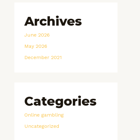
Archives
June 2026
May 2026
December 2021
Categories
Online gambling
Uncategorized