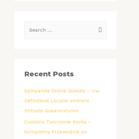
S
e
a
r
c
Recent Posts
h
f
Spinpanda Online Goksite – Uw
o
Definitieve Locatie omtrent
r
Virtuele Gokavonturen
:
Coolzino Tworzenie Konta –
Kompletny Przewodnik po