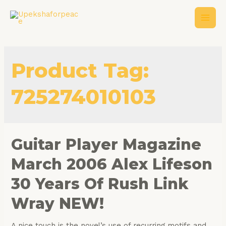
Skip
to
Main
content
Men
Product Tag:
725274010103
Guitar Player Magazine
March 2006 Alex Lifeson
30 Years Of Rush Link
Wray NEW!
A nice touch is the novel’s use of recurring motifs and