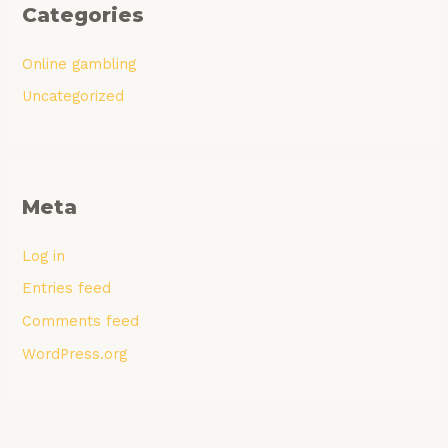
Categories
Online gambling
Uncategorized
Meta
Log in
Entries feed
Comments feed
WordPress.org