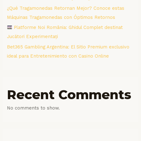
¿Qué Tragamonedas Retornan Mejor? Conoce estas
Máquinas Tragamonedas con Óptimos Retornos
Platforme Noi România: Ghidul Complet destinat
Jucători Experimentați
Bet365 Gambling Argentina: El Sitio Premium exclusivo
ideal para Entretenimiento con Casino Online
Recent Comments
No comments to show.