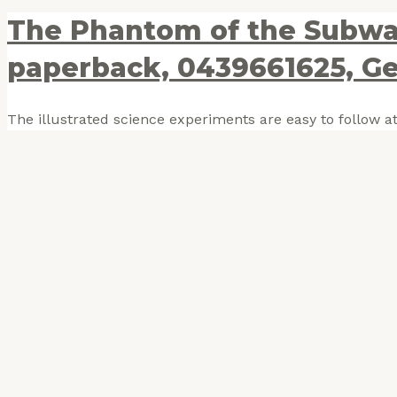
The Phantom of the Subway
paperback, 0439661625, Ge
The illustrated science experiments are easy to follow a