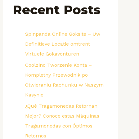
Recent Posts
Spinpanda Online Goksite – Uw
Definitieve Locatie omtrent
Virtuele Gokavonturen
Coolzino Tworzenie Konta –
Kompletny Przewodnik po
Otwieraniu Rachunku w Naszym
Kasynie
¿Qué Tragamonedas Retornan
Mejor? Conoce estas Máquinas
Tragamonedas con Óptimos
Retornos