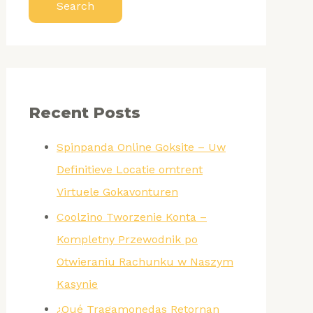
a
r
c
h
Recent Posts
f
o
Spinpanda Online Goksite – Uw
r
Definitieve Locatie omtrent
:
Virtuele Gokavonturen
Coolzino Tworzenie Konta –
Kompletny Przewodnik po
Otwieraniu Rachunku w Naszym
Kasynie
¿Qué Tragamonedas Retornan