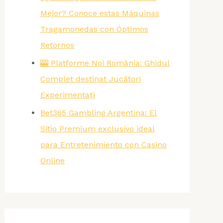
Mejor? Conoce estas Máquinas
Tragamonedas con Óptimos
Retornos
🎰 Platforme Noi România: Ghidul
Complet destinat Jucători
Experimentați
Bet365 Gambling Argentina: El
Sitio Premium exclusivo ideal
para Entretenimiento con Casino
Online