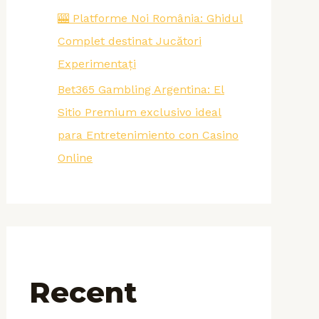
🎰 Platforme Noi România: Ghidul
Complet destinat Jucători
Experimentați
Bet365 Gambling Argentina: El
Sitio Premium exclusivo ideal
para Entretenimiento con Casino
Online
Recent