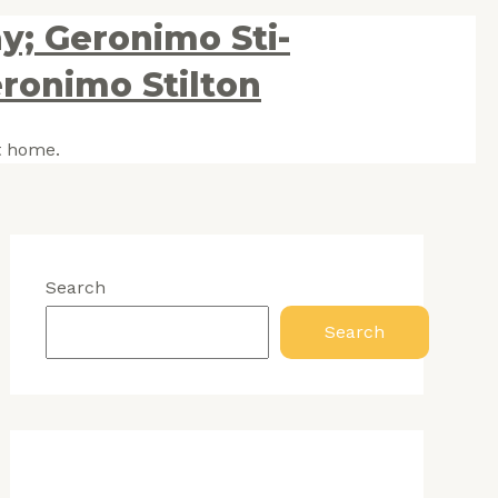
; Geronimo Sti-
ronimo Stilton
t home.
Search
Search