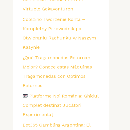
r
Virtuele Gokavonturen
:
Coolzino Tworzenie Konta –
Kompletny Przewodnik po
Otwieraniu Rachunku w Naszym
Kasynie
¿Qué Tragamonedas Retornan
Mejor? Conoce estas Máquinas
Tragamonedas con Óptimos
Retornos
Platforme Noi România: Ghidul
Complet destinat Jucători
Experimentați
Bet365 Gambling Argentina: El