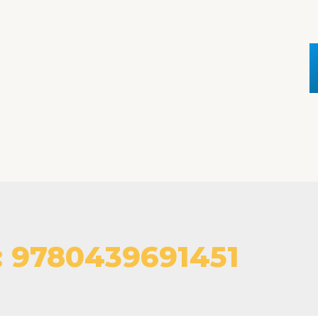
:
9780439691451