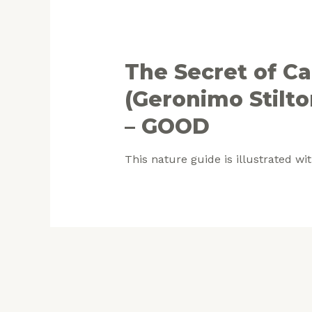
The Secret of Ca
(Geronimo Stilto
– GOOD
This nature guide is illustrated wi