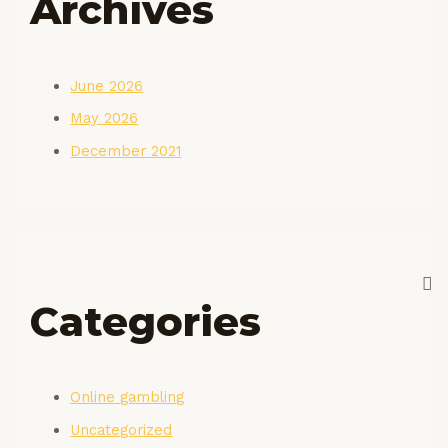
Archives
June 2026
May 2026
December 2021
Categories
Online gambling
Uncategorized