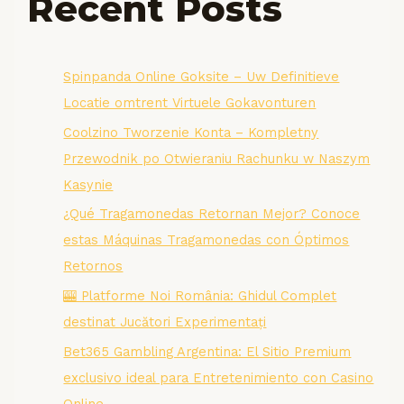
Recent Posts
Spinpanda Online Goksite – Uw Definitieve
Locatie omtrent Virtuele Gokavonturen
Coolzino Tworzenie Konta – Kompletny
Przewodnik po Otwieraniu Rachunku w Naszym
Kasynie
¿Qué Tragamonedas Retornan Mejor? Conoce
estas Máquinas Tragamonedas con Óptimos
Retornos
🎰 Platforme Noi România: Ghidul Complet
destinat Jucători Experimentați
Bet365 Gambling Argentina: El Sitio Premium
exclusivo ideal para Entretenimiento con Casino
Online