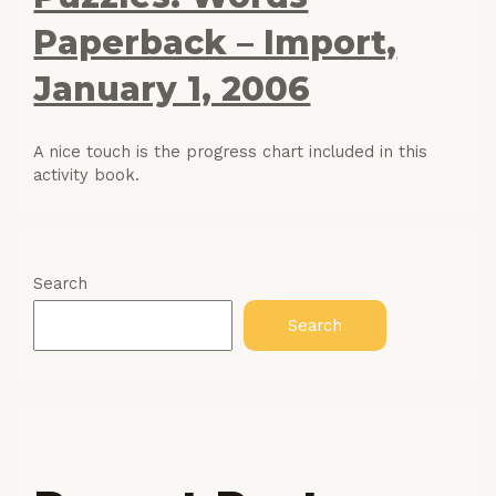
Paperback – Import,
January 1, 2006
A nice touch is the progress chart included in this
activity book.
Search
Search