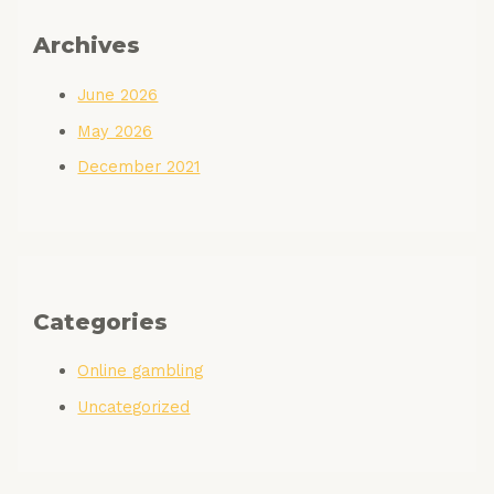
Archives
June 2026
May 2026
December 2021
Categories
Online gambling
Uncategorized