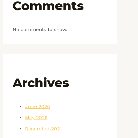
Comments
No comments to show.
Archives
June 2026
May 2026
December 2021