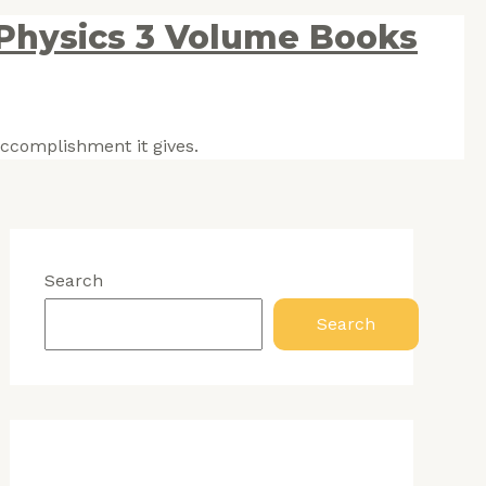
Physics 3 Volume Books
accomplishment it gives.
Search
Search