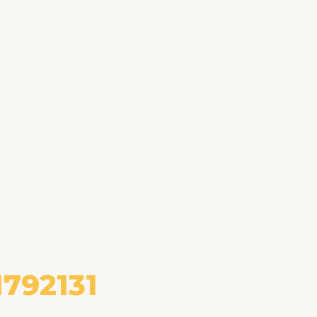
1792131