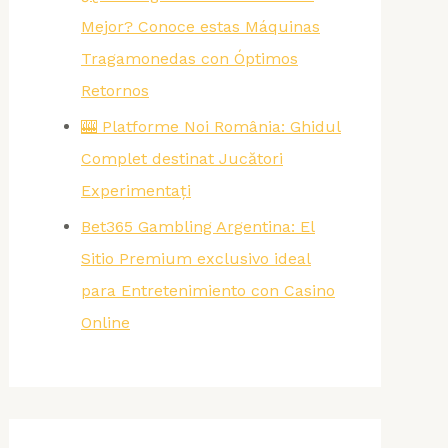
Mejor? Conoce estas Máquinas
Tragamonedas con Óptimos
Retornos
🎰 Platforme Noi România: Ghidul
Complet destinat Jucători
Experimentați
Bet365 Gambling Argentina: El
Sitio Premium exclusivo ideal
para Entretenimiento con Casino
Online