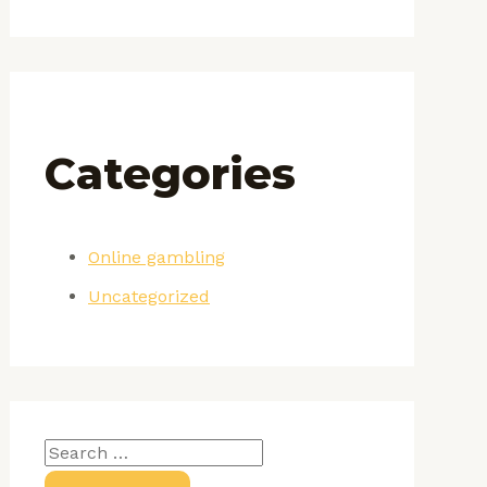
Categories
Online gambling
Uncategorized
S
e