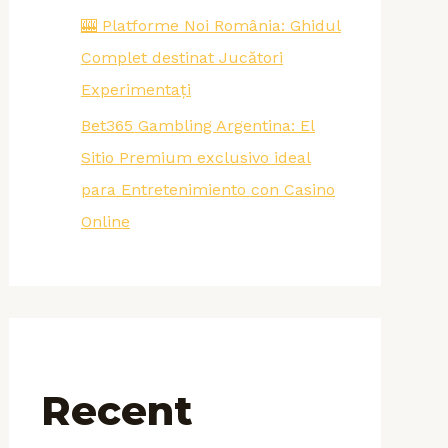
🎰 Platforme Noi România: Ghidul
Complet destinat Jucători
Experimentați
Bet365 Gambling Argentina: El
Sitio Premium exclusivo ideal
para Entretenimiento con Casino
Online
Recent