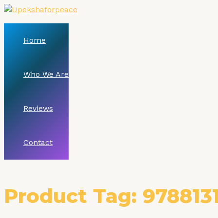
Skip
to
content
Home
Who We Are
Reviews
Contact
Product Tag:
978813