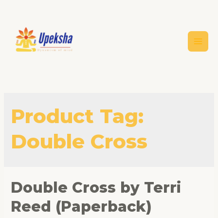
Skip
to
content
Main
Men
Product Tag:
Double Cross
Double Cross by Terri
Reed (Paperback)