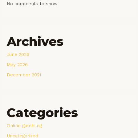
No comments to show.
Archives
June 2026
May 2026
December 2021
Categories
Online gambling
Uncategorized