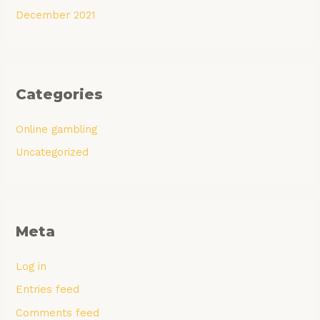
December 2021
Categories
Online gambling
Uncategorized
Meta
Log in
Entries feed
Comments feed