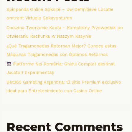
Spinpanda Online Goksite – Uw Definitieve Locatie
omtrent Virtuele Gokavonturen
Coolzino Tworzenie Konta – Kompletny Przewodnik po
Otwieraniu Rachunku w Naszym Kasynie
¿Qué Tragamonedas Retornan Mejor? Conoce estas
Máquinas Tragamonedas con Óptimos Retornos
Platforme Noi România: Ghidul Complet destinat
Jucători Experimentați
Bet365 Gambling Argentina: El Sitio Premium exclusivo
ideal para Entretenimiento con Casino Online
Recent Comments