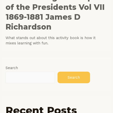
of the Presidents Vol VII
1869-1881 James D
Richardson
What stands out about this activity book is how it
mixes learning with fun.
Search
Search
Recent Posts