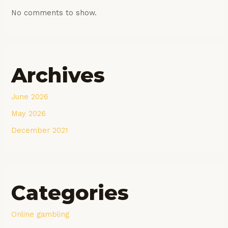
No comments to show.
Archives
June 2026
May 2026
December 2021
Categories
Online gambling