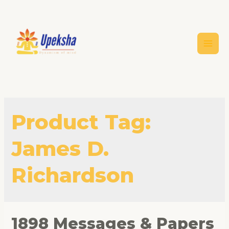
Skip
to
content
Main
Men
Product Tag:
James D.
Richardson
1898 Messages & Papers