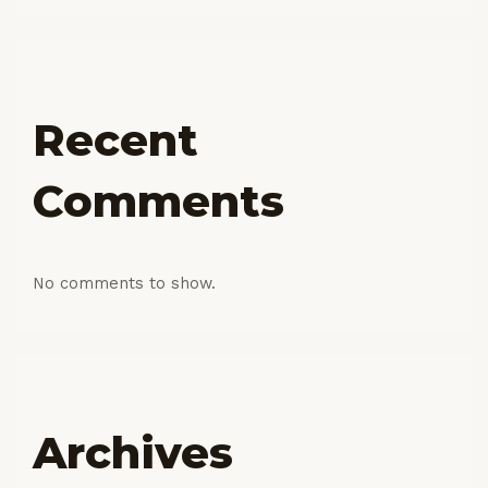
Recent
Comments
No comments to show.
Archives