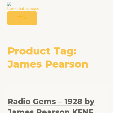
Skip
to
content
Main
Menu
Product Tag:
James Pearson
Radio Gems – 1928 by
James Pearson KFNF