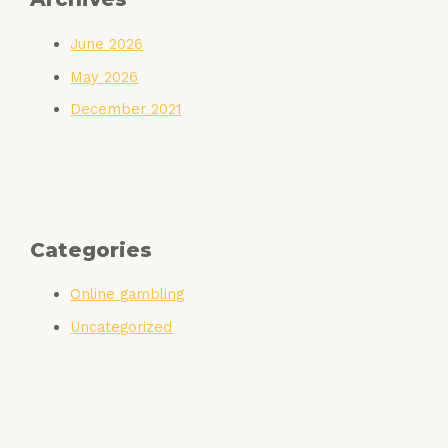
June 2026
May 2026
December 2021
Categories
Online gambling
Uncategorized