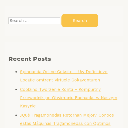
S
e
a
r
c
Recent Posts
h
f
Spinpanda Online Goksite – Uw Definitieve
o
Locatie omtrent Virtuele Gokavonturen
r
Coolzino Tworzenie Konta – Kompletny
:
Przewodnik po Otwieraniu Rachunku w Naszym
Kasynie
¿Qué Tragamonedas Retornan Mejor? Conoce
estas Máquinas Tragamonedas con Óptimos