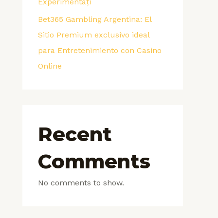
Experimentați
Bet365 Gambling Argentina: El
Sitio Premium exclusivo ideal
para Entretenimiento con Casino
Online
Recent
Comments
No comments to show.