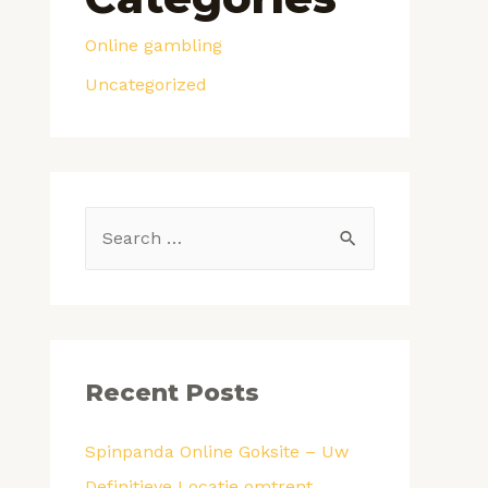
Online gambling
Uncategorized
S
e
a
r
c
Recent Posts
h
f
Spinpanda Online Goksite – Uw
o
Definitieve Locatie omtrent