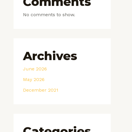
Comments
No comments to show.
Archives
June 2026
May 2026
December 2021
Categories