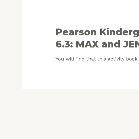
Pearson Kinderg
6.3: MAX and J
You will find that this activity boo