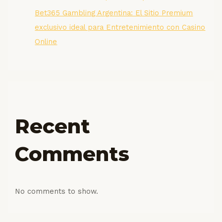
Bet365 Gambling Argentina: El Sitio Premium
exclusivo ideal para Entretenimiento con Casino
Online
Recent
Comments
No comments to show.