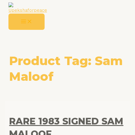
Skip
to
content
Main
Menu
Product Tag:
Sam
Maloof
RARE 1983 SIGNED SAM
MALOOF