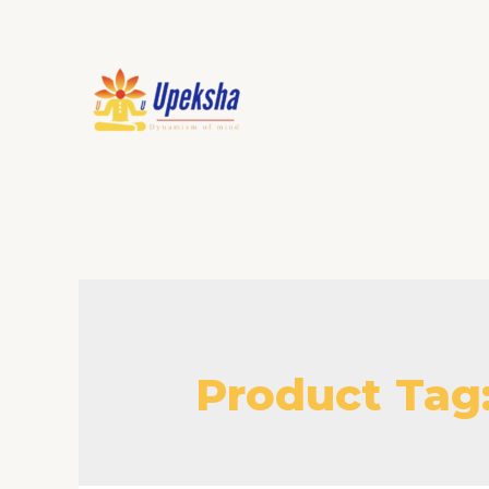
Skip
to
content
Product Tag