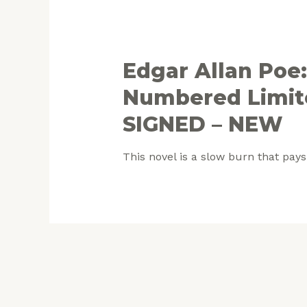
Edgar Allan Poe:
Numbered Limit
SIGNED – NEW
This novel is a slow burn that pays 