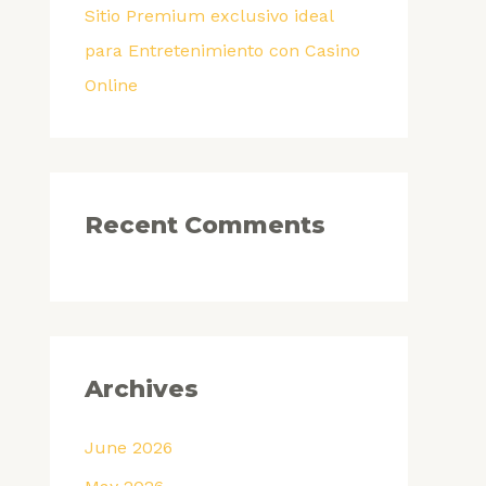
Sitio Premium exclusivo ideal
para Entretenimiento con Casino
Online
Recent Comments
Archives
June 2026