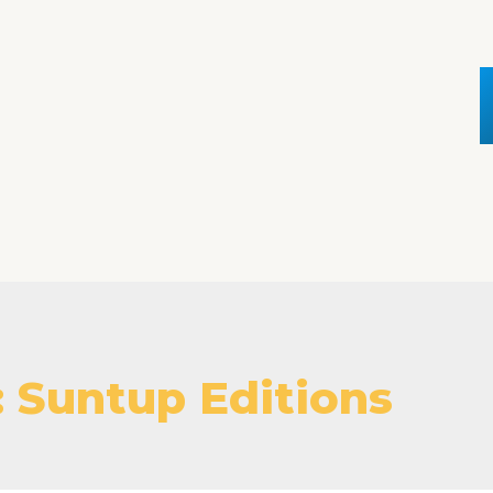
:
Suntup Editions