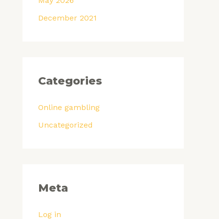
May 2026
December 2021
Categories
Online gambling
Uncategorized
Meta
Log in