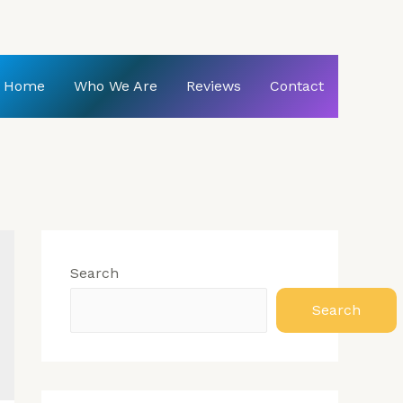
Home
Who We Are
Reviews
Contact
Search
Search