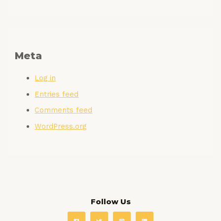
Meta
Log in
Entries feed
Comments feed
WordPress.org
Follow Us