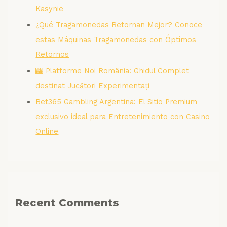
Kasynie
¿Qué Tragamonedas Retornan Mejor? Conoce
estas Máquinas Tragamonedas con Óptimos
Retornos
🎰 Platforme Noi România: Ghidul Complet
destinat Jucători Experimentați
Bet365 Gambling Argentina: El Sitio Premium
exclusivo ideal para Entretenimiento con Casino
Online
Recent Comments