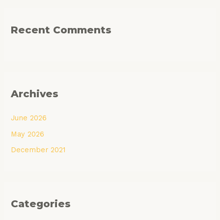
Recent Comments
Archives
June 2026
May 2026
December 2021
Categories