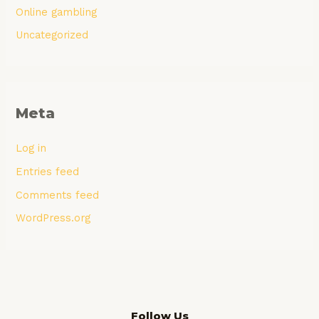
Online gambling
Uncategorized
Meta
Log in
Entries feed
Comments feed
WordPress.org
Follow Us