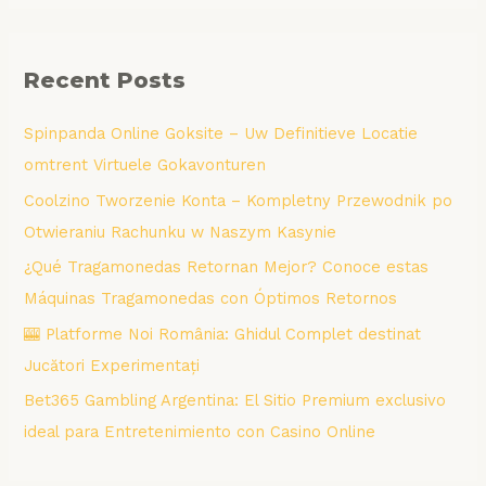
r
c
Recent Posts
h
f
Spinpanda Online Goksite – Uw Definitieve Locatie
o
omtrent Virtuele Gokavonturen
r
Coolzino Tworzenie Konta – Kompletny Przewodnik po
:
Otwieraniu Rachunku w Naszym Kasynie
¿Qué Tragamonedas Retornan Mejor? Conoce estas
Máquinas Tragamonedas con Óptimos Retornos
🎰 Platforme Noi România: Ghidul Complet destinat
Jucători Experimentați
Bet365 Gambling Argentina: El Sitio Premium exclusivo
ideal para Entretenimiento con Casino Online