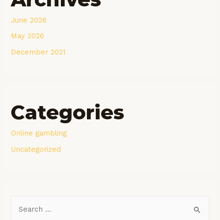
June 2026
May 2026
December 2021
Categories
Online gambling
Uncategorized
S
e