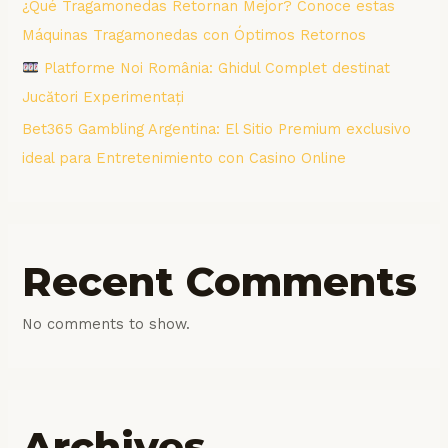
¿Qué Tragamonedas Retornan Mejor? Conoce estas
Máquinas Tragamonedas con Óptimos Retornos
Platforme Noi România: Ghidul Complet destinat
Jucători Experimentați
Bet365 Gambling Argentina: El Sitio Premium exclusivo
ideal para Entretenimiento con Casino Online
Recent Comments
No comments to show.
Archives