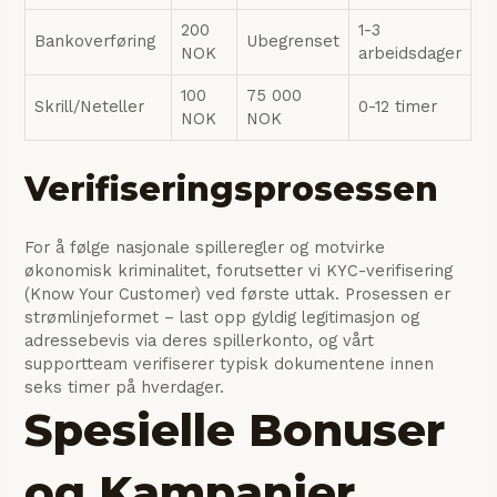
200
1-3
Bankoverføring
Ubegrenset
NOK
arbeidsdager
100
75 000
Skrill/Neteller
0-12 timer
NOK
NOK
Verifiseringsprosessen
For å følge nasjonale spilleregler og motvirke
økonomisk kriminalitet, forutsetter vi KYC-verifisering
(Know Your Customer) ved første uttak. Prosessen er
strømlinjeformet – last opp gyldig legitimasjon og
adressebevis via deres spillerkonto, og vårt
supportteam verifiserer typisk dokumentene innen
seks timer på hverdager.
Spesielle Bonuser
og Kampanjer