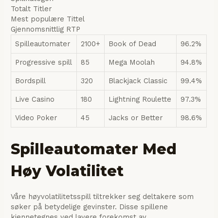
Totalt Titler
Mest populære Tittel
Gjennomsnittlig RTP
Spilleautomater
2100+
Book of Dead
96.2%
Progressive spill
85
Mega Moolah
94.8%
Bordspill
320
Blackjack Classic
99.4%
Live Casino
180
Lightning Roulette
97.3%
Video Poker
45
Jacks or Better
98.6%
Spilleautomater Med
Høy Volatilitet
Våre høyvolatilitetsspill tiltrekker seg deltakere som
søker på betydelige gevinster. Disse spillene
kjennetegnes ved lavere forekomst av