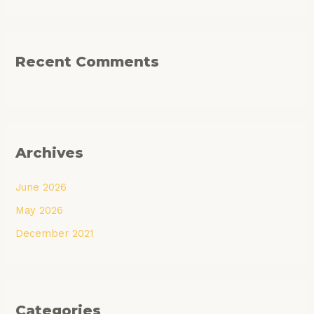
Recent Comments
Archives
June 2026
May 2026
December 2021
Categories