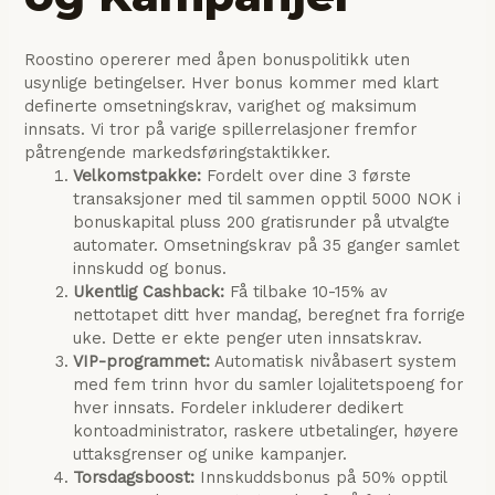
Roostino opererer med åpen bonuspolitikk uten
usynlige betingelser. Hver bonus kommer med klart
definerte omsetningskrav, varighet og maksimum
innsats. Vi tror på varige spillerrelasjoner fremfor
påtrengende markedsføringstaktikker.
Velkomstpakke:
Fordelt over dine 3 første
transaksjoner med til sammen opptil 5000 NOK i
bonuskapital pluss 200 gratisrunder på utvalgte
automater. Omsetningskrav på 35 ganger samlet
innskudd og bonus.
Ukentlig Cashback:
Få tilbake 10-15% av
nettotapet ditt hver mandag, beregnet fra forrige
uke. Dette er ekte penger uten innsatskrav.
VIP-programmet:
Automatisk nivåbasert system
med fem trinn hvor du samler lojalitetspoeng for
hver innsats. Fordeler inkluderer dedikert
kontoadministrator, raskere utbetalinger, høyere
uttaksgrenser og unike kampanjer.
Torsdagsboost:
Innskuddsbonus på 50% opptil