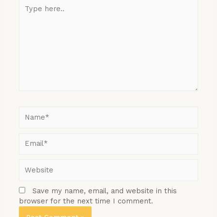
Type
here..
Name*
Email*
Website
Save my name, email, and website in this
browser for the next time I comment.