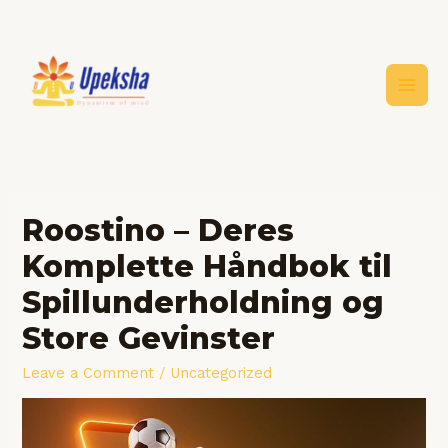
Skip
to
content
Main
Men
Roostino – Deres
Komplette Håndbok til
Spillunderholdning og
Store Gevinster
Leave a Comment
/
Uncategorized