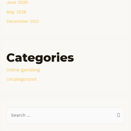
June 2026
May 2026
December 2021
Categories
Online gambling
Uncategorized
S
e
a