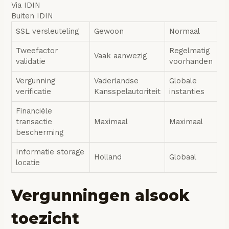
Via IDIN
Buiten IDIN
SSL versleuteling
Gewoon
Normaal
Tweefactor
Regelmatig
Vaak aanwezig
validatie
voorhanden
Vergunning
Vaderlandse
Globale
verificatie
Kansspelautoriteit
instanties
Financiële
transactie
Maximaal
Maximaal
bescherming
Informatie storage
Holland
Globaal
locatie
Vergunningen alsook
toezicht