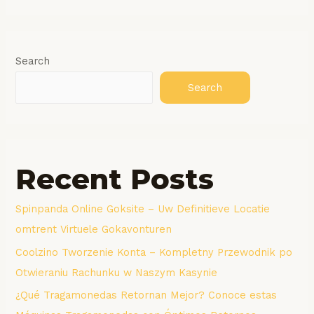
Search
Search
Recent Posts
Spinpanda Online Goksite – Uw Definitieve Locatie
omtrent Virtuele Gokavonturen
Coolzino Tworzenie Konta – Kompletny Przewodnik po
Otwieraniu Rachunku w Naszym Kasynie
¿Qué Tragamonedas Retornan Mejor? Conoce estas