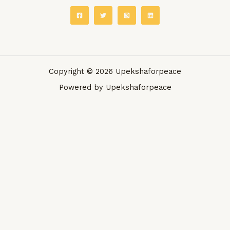
Copyright © 2026 Upekshaforpeace
Powered by Upekshaforpeace