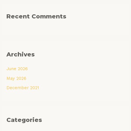
Recent Comments
Archives
June 2026
May 2026
December 2021
Categories