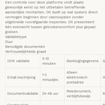
Een controle voor deze platforms vindt plaats
gewoonlijk eerst op het uitbetalen betreffende
aanzienlijke montanten. Dit duidt op wat spelers direct
vermogen beginnen door casinospelen zonder
uitgebreide voorafgaande inspecties. Dit presenteert
één evenwicht tussen gebruikerscomfort plus gepast
gokken.
Validatietype
Duur
Benodigde documenten
Vertrouwelijkheids graad
5-10
IDIN validatie
Banklogingegevens
G
minuten
Alleen
1-2
Email inschrijving
elektronisch
H
minuutjes
postadres
Reisdocument,
Documentvalidatie
24-48 uur
M
verblijfsbewijs