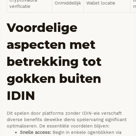
Cryptovaluta
B
Onmiddellijk
Wallet locatie
verificatie
m
Voordelige
aspecten met
betrekking tot
gokken buiten
IDIN
Dit spelen door platforms zonder IDIN-eis verschaft
diverse benefits dewelke diens spelervaring significant
optimaliseren. De essentiële voordelen blijven:
Snelle access:
Begin in enkele ogenblikken via