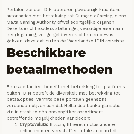
Portalen zonder IDIN opereren gewoonlijk krachtens
autorisaties met betrekking tot Curaçao eGaming, diens
Malta Gaming Authority ofwel soortgelijke organen.
Deze toezichthouders stellen gelijkwaardige eisen aan
eerlijk gaming, veilige geldoverdrachten en bewust
gokken, deze dat buiten de Vaderlandse IDIN-vereiste.
Beschikbare
betaalmethoden
Een substantieel benefit met betrekking tot platforms
buiten IDIN betreft de diversiteit met betrekking tot
betaalopties. Vermits deze portalen geenszins
verbonden blijven aan dat Hollandse bankorganisatie,
zijn in staat ze één omvangrijker assortiment
betreffende mogelijkheden aanbieden:
Cryptovaluta:
Bitcoin, Ethereum plus andere
online munten verschaffen totale anonimiteit