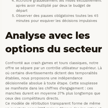
Accroître graduellement les mises exclusivement
après avoir multiplié par deux le budget de
départ
Observer des pauses obligatoires toutes les 45
minutes pour esquiver les décisions impulsives
Analyse avec les
options du secteur
Confronté aux crash games et tours classiques, notre
offre se sépare par un contrôle utilisateur supérieur. Là
où certains divertissements dictent des temporalités
établies, nous proposons une indépendance
décisionnelle absolue à toute étape. Cette souplesse
se manifeste dans les chiffres d’engagement : ces
manches durent en moyenne 37% plus longtemps que
ceux des compétiteurs directs.
Ce modèle de rétribution transparent forme de même