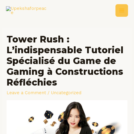
Skip
to
Main
content
Men
Tower Rush :
L’indispensable Tutoriel
Spécialisé du Game de
Gaming à Constructions
Réfléchies
Leave a Comment
/
Uncategorized