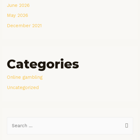
June 2026
May 2026
December 2021
Categories
Online gambling
Uncategorized
S
e
a