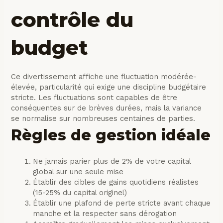
contrôle du
budget
Ce divertissement affiche une fluctuation modérée-
élevée, particularité qui exige une discipline budgétaire
stricte. Les fluctuations sont capables de être
conséquentes sur de brèves durées, mais la variance
se normalise sur nombreuses centaines de parties.
Règles de gestion idéale
Ne jamais parier plus de 2% de votre capital
global sur une seule mise
Établir des cibles de gains quotidiens réalistes
(15-25% du capital originel)
Établir une plafond de perte stricte avant chaque
manche et la respecter sans dérogation