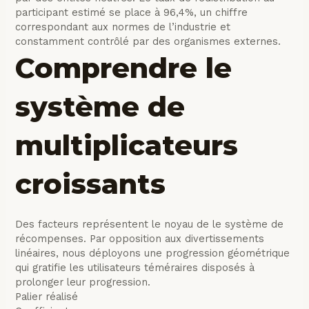
participant estimé se place à 96,4%, un chiffre
correspondant aux normes de l’industrie et
constamment contrôlé par des organismes externes.
Comprendre le
système de
multiplicateurs
croissants
Des facteurs représentent le noyau de le système de
récompenses. Par opposition aux divertissements
linéaires, nous déployons une progression géométrique
qui gratifie les utilisateurs téméraires disposés à
prolonger leur progression.
Palier réalisé