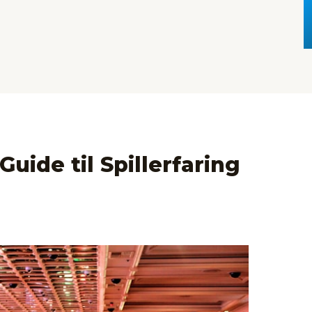
Guide til Spillerfaring
d