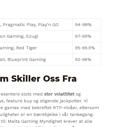
, Pragmatic Play, Play’n GO
94-98%
ion Gaming, Ezugi
97-99%
aming, Red Tiger
95-99.5%
sil, Blueprint Gaming
92-96%
 Skiller Oss Fra
presentere slots med
stor volatilitet
og
, feature buy og stigende jackpotter. Vi
ere games med bekreftet RTP-nivåer, ettersom
ligheter er en bærebjelke i vår tankegang.
til: Malta Gaming Myndighet krever at alle