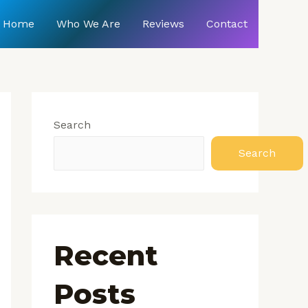
Home
Who We Are
Reviews
Contact
Search
Search
Recent
Posts