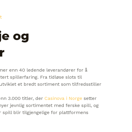
t
je og
r
mer enn 40 ledende leverandører for å
rt spillerfaring. Fra tidløse slots til
utviklet et bredt sortiment som tilfredsstiller
enn 3.000 titler, der
Casinova i Norge
setter
nyer jevnlig sortimentet med ferske spill, og
spill blir tilgjengelige for plattformens