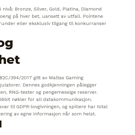
 nivå: Bronze, Silver, Gold, Platina, Diamond
oeng på hver bet, uansett av utfall. Pointene
runder eller eksklusiv tilgang til konkurranser
og
rhet
B2C/394/2017 gitt av Maltas Gaming
gulatorer. Dennes godkjenningen pålegger
rmen, RNG-tester og pengemessige reserver.
6bit nøkler for all datakommunikasjon.
var til GDPR-lovgivningen, og spillere har total
portering av egne informasjon når som helst.
l