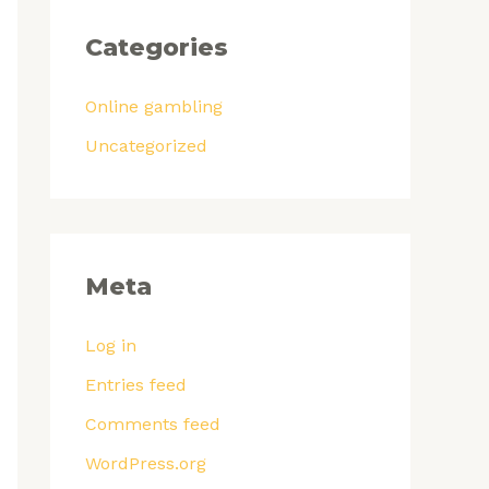
Categories
Online gambling
Uncategorized
Meta
Log in
Entries feed
Comments feed
WordPress.org