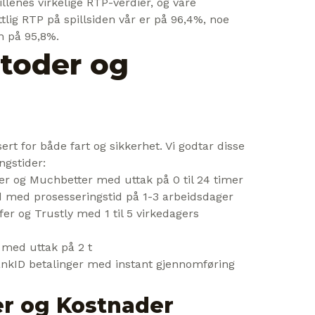
illenes virkelige RTP-verdier, og våre
tlig RTP på spillsiden vår er på 96,4%, noe
n på 95,8%.
toder og
rt for både fart og sikkerhet. Vi godtar disse
ngstider:
ler og Muchbetter med uttak på 0 til 24 timer
 med prosesseringstid på 1-3 arbeidsdager
er og Trustly med 1 til 5 virkedagers
med uttak på 2 t
nkID betalinger med instant gjennomføring
 og Kostnader