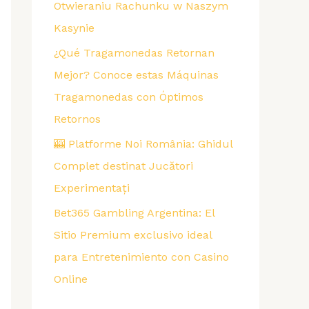
Otwieraniu Rachunku w Naszym
Kasynie
¿Qué Tragamonedas Retornan
Mejor? Conoce estas Máquinas
Tragamonedas con Óptimos
Retornos
🎰 Platforme Noi România: Ghidul
Complet destinat Jucători
Experimentați
Bet365 Gambling Argentina: El
Sitio Premium exclusivo ideal
para Entretenimiento con Casino
Online