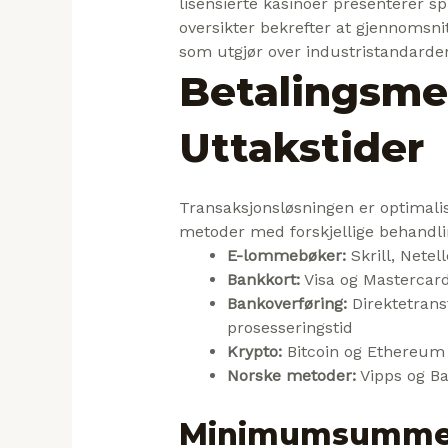
lisensierte kasinoer presenterer sp
oversikter bekrefter at gjennomsnit
som utgjør over industristandarde
Betalingsme
Uttakstider
Transaksjonsløsningen er optimalise
metoder med forskjellige behandli
E-lommebøker:
Skrill, Netel
Bankkort:
Visa og Mastercard
Bankoverføring:
Direktetransf
prosesseringstid
Krypto:
Bitcoin og Ethereum 
Norske metoder:
Vipps og Ba
Minimumsummer