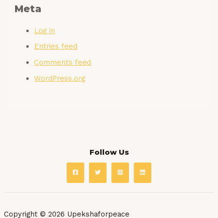
Meta
Log in
Entries feed
Comments feed
WordPress.org
Follow Us
Copyright © 2026 Upekshaforpeace