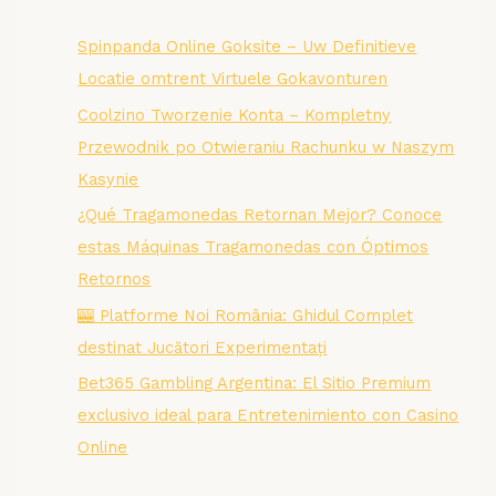
Spinpanda Online Goksite – Uw Definitieve
Locatie omtrent Virtuele Gokavonturen
Coolzino Tworzenie Konta – Kompletny
Przewodnik po Otwieraniu Rachunku w Naszym
Kasynie
¿Qué Tragamonedas Retornan Mejor? Conoce
estas Máquinas Tragamonedas con Óptimos
Retornos
🎰 Platforme Noi România: Ghidul Complet
destinat Jucători Experimentați
Bet365 Gambling Argentina: El Sitio Premium
exclusivo ideal para Entretenimiento con Casino
Online