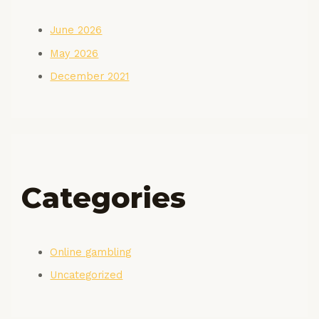
June 2026
May 2026
December 2021
Categories
Online gambling
Uncategorized