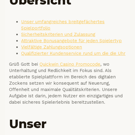
Übersicht
Unser umfangreiches breitgefächertes
Spielportfolio
Sicherheitskriterien und Zulassung
Attraktive Bonusangebote für jeden Spielertyp
Vielfältige Zahlungsoptionen
Qualifizierter Kundenservice rund um die die Uhr
Grüß Gott bei
Quickwin Casino Promocode
, wo
Unterhaltung und Redlichkeit im Fokus sind. Als
etablierte Spielplattform im Bereich des digitalen
Zockens setzen wir konsequent auf Neuerung,
Offenheit und maximale Qualitätskriterien. Unsere
Aufgabe ist darin, jedem Nutzer ein einzigartiges und
dabei sicheres Spielerlebnis bereitzustellen.
Unser