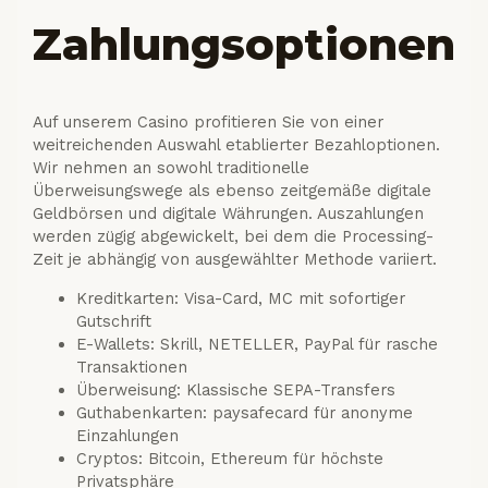
Zahlungsoptionen
Auf unserem Casino profitieren Sie von einer
weitreichenden Auswahl etablierter Bezahloptionen.
Wir nehmen an sowohl traditionelle
Überweisungswege als ebenso zeitgemäße digitale
Geldbörsen und digitale Währungen. Auszahlungen
werden zügig abgewickelt, bei dem die Processing-
Zeit je abhängig von ausgewählter Methode variiert.
Kreditkarten: Visa-Card, MC mit sofortiger
Gutschrift
E-Wallets: Skrill, NETELLER, PayPal für rasche
Transaktionen
Überweisung: Klassische SEPA-Transfers
Guthabenkarten: paysafecard für anonyme
Einzahlungen
Cryptos: Bitcoin, Ethereum für höchste
Privatsphäre