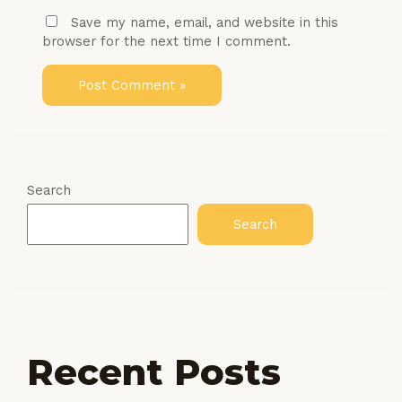
Save my name, email, and website in this
browser for the next time I comment.
Search
Search
Recent Posts