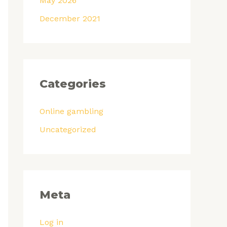
May 2026
December 2021
Categories
Online gambling
Uncategorized
Meta
Log in