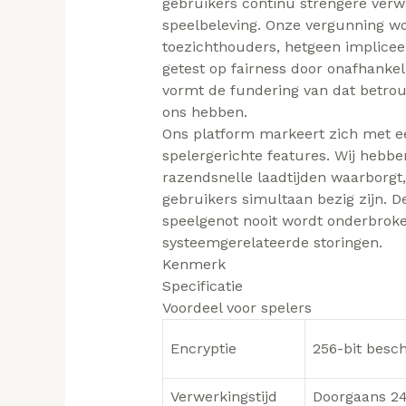
gebruikers continu strengere ver
speelbeleving. Onze vergunning w
toezichthouders, hetgeen implicee
getest op fairness door onafhankel
vormt de fundering van dat betro
ons hebben.
Ons platform markeert zich met 
spelergerichte features. Wij hebbe
razendsnelle laadtijden waarborgt
gebruikers simultaan bezig zijn. De
speelgenot nooit wordt onderbroke
systeemgerelateerde storingen.
Kenmerk
Specificatie
Voordeel voor spelers
Encryptie
256-bit besc
Verwerkingstijd
Doorgaans 2