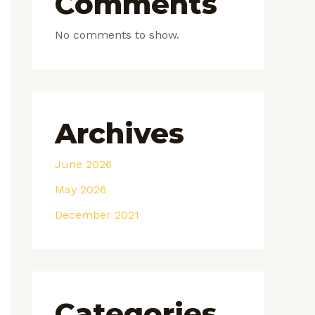
Comments
No comments to show.
Archives
June 2026
May 2026
December 2021
Categories