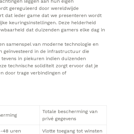
wachtingen leggen aan hun eigen
ordt gereguleerd door wereldwijde
rt dat ieder game dat we presenteren wordt
ijke keuringsinstellingen. Deze helderheid
uwbaarheid dat duizenden gamers elke dag in
een samenspel van moderne technologie en
n geïnvesteerd in de infrastructuur die
, tevens in piekuren indien duizenden
ze technische soliditeit zorgt ervoor dat je
n door trage verbindingen of
Totale bescherming van
herming
privé gegevens
4-48 uren
Vlotte toegang tot winsten