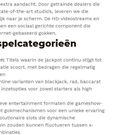
 extra aandacht. Door getrainde dealers die
tate-of-the-art studio’s, leveren we die
ijk naar je scherm. De HD-videostreams en
en een sociaal gerichte component die
ternet-gebaseerd gokken.
spelcategorieën
n:
Titels waarin de jackpot continu stijgt tot
tie scoort, met bedragen die regelmatig
den
line varianten van blackjack, rad, baccarat
inzetopties voor zowel starters als high
ieve entertainment formaten die gameshow-
 gokmechanismen voor een unieke ervaring
lutionaire slots die dynamische
pin zouden kunnen fluctueren tussen x-
binaties