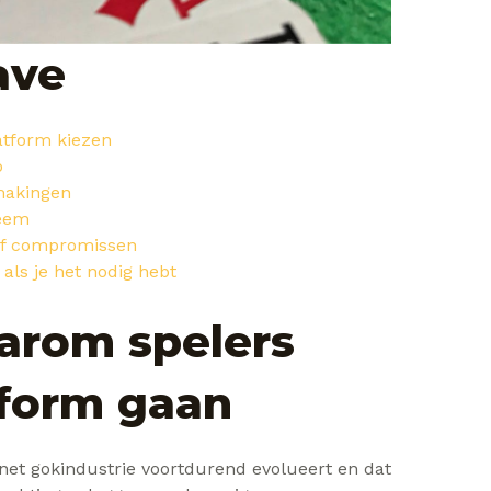
ave
tform kiezen
o
rmakingen
teem
ef compromissen
als je het nodig hebt
rom spelers
tform gaan
net gokindustrie voortdurend evolueert en dat