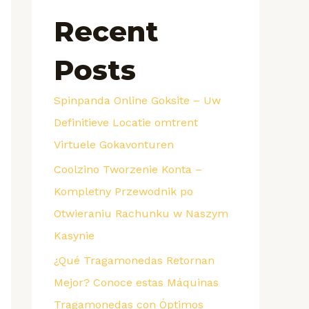
Recent
Posts
Spinpanda Online Goksite – Uw
Definitieve Locatie omtrent
Virtuele Gokavonturen
Coolzino Tworzenie Konta –
Kompletny Przewodnik po
Otwieraniu Rachunku w Naszym
Kasynie
¿Qué Tragamonedas Retornan
Mejor? Conoce estas Máquinas
Tragamonedas con Óptimos