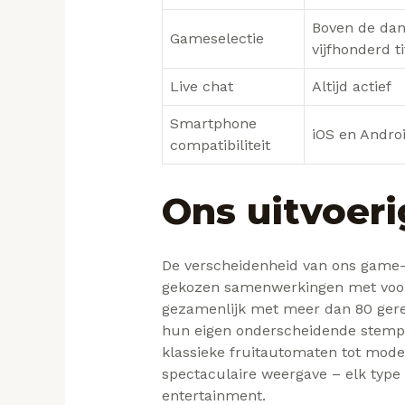
Boven de dan
Gameselectie
vijfhonderd ti
Live chat
Altijd actief
Smartphone
iOS en Andro
compatibiliteit
Ons uitvoeri
De verscheidenheid van ons game-a
gekozen samenwerkingen met voor
gezamenlijk met meer dan 80 ger
hun eigen onderscheidende stempel
klassieke fruitautomaten tot mode
spectaculaire weergave – elk type s
entertainment.