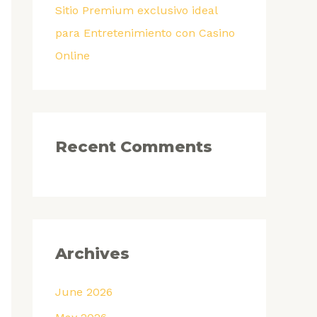
Sitio Premium exclusivo ideal
para Entretenimiento con Casino
Online
Recent Comments
Archives
June 2026