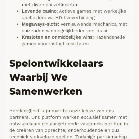
met diverse inzetlimieten
Levende casino:
Actieve games met werkelijke
spelleiders via HD-liveverbinding
Megaways-slots:
Vernieuwende mechanica met
duizenden winmogelijkheden per draai
Krasloten en onmiddellijke wins:
Razendsnelle
games voor instant resultaten
Spelontwikkelaars
Waarbij We
Samenwerken
Hoedanigheid is primair bij onze keuze van ons
partners. Ons platform werken exclusief samen met
ontwikkelaars die aangetoonde vakkennis bezitten in
de creëren van oprechte, onderhoudende en qua
techniek vlekkeloze spellen. Zodanige partnerschap