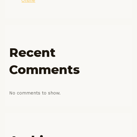
Online
Recent
Comments
No comments to show.