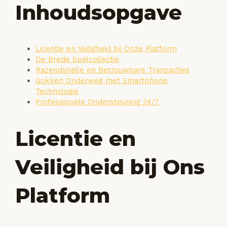
Inhoudsopgave
Licentie en Veiligheid bij Onze Platform
De Brede Spelcollectie
Razendsnelle en Betrouwbare Transacties
Gokken Onderweg met Smartphone
Technologie
Professionele Ondersteuning 24/7
Licentie en
Veiligheid bij Ons
Platform