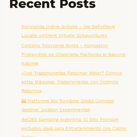
Recent Posts
Spinpanda Online Goksite – Uw Definitieve
Locatie omtrent Virtuele Gokavonturen
Coolzino Tworzenie Konta – Kompletny
Przewodnik po Otwieraniu Rachunku w Naszym
Kasynie
¿Qué Tragamonedas Retornan Mejor? Conoce
estas Máquinas Tragamonedas con Óptimos
Retornos
🎰 Platforme Noi România: Ghidul Complet
destinat Jucători Experimentați
Bet365 Gambling Argentina: El Sitio Premium
exclusivo ideal para Entretenimiento con Casino