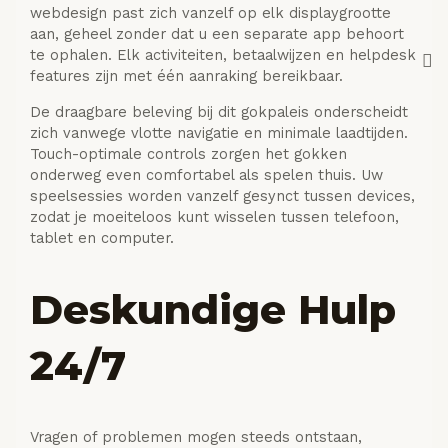
webdesign past zich vanzelf op elk displaygrootte
aan, geheel zonder dat u een separate app behoort
te ophalen. Elk activiteiten, betaalwijzen en helpdesk
features zijn met één aanraking bereikbaar.
De draagbare beleving bij dit gokpaleis onderscheidt
zich vanwege vlotte navigatie en minimale laadtijden.
Touch-optimale controls zorgen het gokken
onderweg even comfortabel als spelen thuis. Uw
speelsessies worden vanzelf gesynct tussen devices,
zodat je moeiteloos kunt wisselen tussen telefoon,
tablet en computer.
Deskundige Hulp
24/7
Vragen of problemen mogen steeds ontstaan,