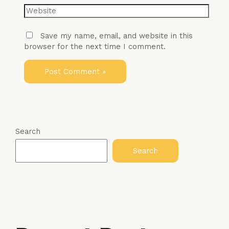
Website
Save my name, email, and website in this
browser for the next time I comment.
Search
Search