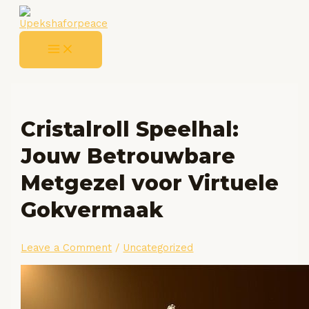
Skip
to
content
Main
Menu
Cristalroll Speelhal:
Jouw Betrouwbare
Metgezel voor Virtuele
Gokvermaak
Leave a Comment
/
Uncategorized