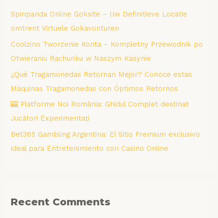
f
Spinpanda Online Goksite – Uw Definitieve Locatie
o
omtrent Virtuele Gokavonturen
r
Coolzino Tworzenie Konta – Kompletny Przewodnik po
:
Otwieraniu Rachunku w Naszym Kasynie
¿Qué Tragamonedas Retornan Mejor? Conoce estas
Máquinas Tragamonedas con Óptimos Retornos
🎰 Platforme Noi România: Ghidul Complet destinat
Jucători Experimentați
Bet365 Gambling Argentina: El Sitio Premium exclusivo
ideal para Entretenimiento con Casino Online
Recent Comments