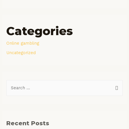
Categories
Online gambling
Uncategorized
S
e
a
r
c
Recent Posts
h