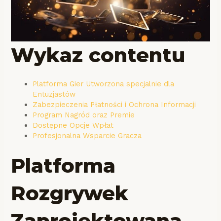
Wykaz contentu
Platforma Gier Utworzona specjalnie dla
Entuzjastów
Zabezpieczenia Płatności i Ochrona Informacji
Program Nagród oraz Premie
Dostępne Opcje Wpłat
Profesjonalna Wsparcie Gracza
Platforma
Rozgrywek
Zaprojektowana