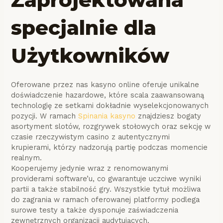
specjalnie dla
Użytkowników
Oferowane przez nas kasyno online oferuje unikalne
doświadczenie hazardowe, które scala zaawansowaną
technologię ze setkami dokładnie wyselekcjonowanych
pozycji. W ramach
Spinania kasyno
znajdziesz bogaty
asortyment slotów, rozgrywek stołowych oraz sekcję w
czasie rzeczywistym casino z autentycznymi
krupierami, którzy nadzorują partię podczas momencie
realnym.
Kooperujemy jedynie wraz z renomowanymi
providerami software’u, co gwarantuje uczciwe wyniki
partii a także stabilność gry. Wszystkie tytuł możliwa
do zagrania w ramach oferowanej platformy podlega
surowe testy a także dysponuje zaświadczenia
zewnętrznych organizacji audytujących.