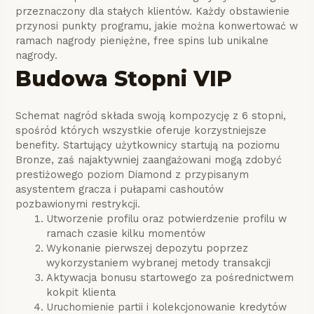
przeznaczony dla stałych klientów. Każdy obstawienie
przynosi punkty programu, jakie można konwertować w
ramach nagrody pieniężne, free spins lub unikalne
nagrody.
Budowa Stopni VIP
Schemat nagród składa swoją kompozycję z 6 stopni,
spośród których wszystkie oferuje korzystniejsze
benefity. Startujący użytkownicy startują na poziomu
Bronze, zaś najaktywniej zaangażowani mogą zdobyć
prestiżowego poziom Diamond z przypisanym
asystentem gracza i pułapami cashoutów
pozbawionymi restrykcji.
Utworzenie profilu oraz potwierdzenie profilu w
ramach czasie kilku momentów
Wykonanie pierwszej depozytu poprzez
wykorzystaniem wybranej metody transakcji
Aktywacja bonusu startowego za pośrednictwem
kokpit klienta
Uruchomienie partii i kolekcjonowanie kredytów