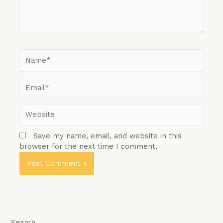
Name*
Email*
Website
Save my name, email, and website in this
browser for the next time I comment.
Search