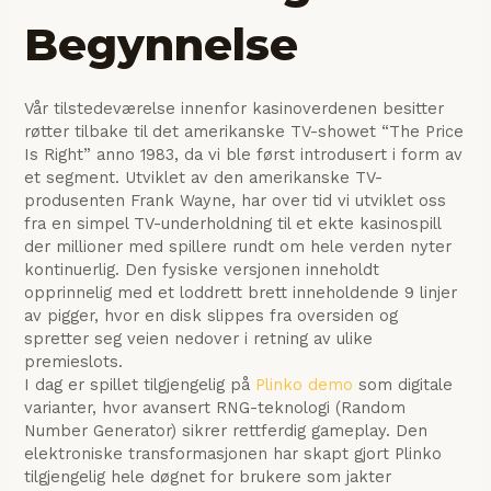
Begynnelse
Vår tilstedeværelse innenfor kasinoverdenen besitter
røtter tilbake til det amerikanske TV-showet “The Price
Is Right” anno 1983, da vi ble først introdusert i form av
et segment. Utviklet av den amerikanske TV-
produsenten Frank Wayne, har over tid vi utviklet oss
fra en simpel TV-underholdning til et ekte kasinospill
der millioner med spillere rundt om hele verden nyter
kontinuerlig. Den fysiske versjonen inneholdt
opprinnelig med et loddrett brett inneholdende 9 linjer
av pigger, hvor en disk slippes fra oversiden og
spretter seg veien nedover i retning av ulike
premieslots.
I dag er spillet tilgjengelig på
Plinko demo
som digitale
varianter, hvor avansert RNG-teknologi (Random
Number Generator) sikrer rettferdig gameplay. Den
elektroniske transformasjonen har skapt gjort Plinko
tilgjengelig hele døgnet for brukere som jakter