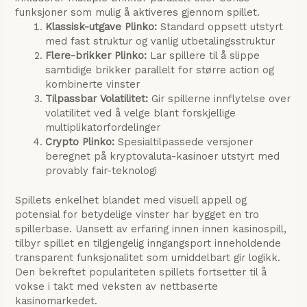
funksjoner som mulig å aktiveres gjennom spillet.
Klassisk-utgave Plinko:
Standard oppsett utstyrt
med fast struktur og vanlig utbetalingsstruktur
Flere-brikker Plinko:
Lar spillere til å slippe
samtidige brikker parallelt for større action og
kombinerte vinster
Tilpassbar Volatilitet:
Gir spillerne innflytelse over
volatilitet ved å velge blant forskjellige
multiplikatorfordelinger
Crypto Plinko:
Spesialtilpassede versjoner
beregnet på kryptovaluta-kasinoer utstyrt med
provably fair-teknologi
Spillets enkelhet blandet med visuell appell og
potensial for betydelige vinster har bygget en tro
spillerbase. Uansett av erfaring innen innen kasinospill,
tilbyr spillet en tilgjengelig inngangsport inneholdende
transparent funksjonalitet som umiddelbart gir logikk.
Den bekreftet populariteten spillets fortsetter til å
vokse i takt med veksten av nettbaserte
kasinomarkedet.