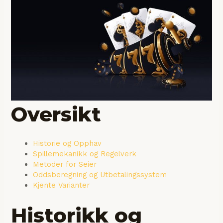
Oversikt
Historie og Opphav
Spillemekanikk og Regelverk
Metoder for Seier
Oddsberegning og Utbetalingssystem
Kjente Varianter
Historikk og