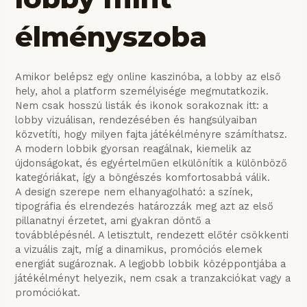
élményszoba
Amikor belépsz egy online kaszinóba, a lobby az első
hely, ahol a platform személyisége megmutatkozik.
Nem csak hosszú listák és ikonok sorakoznak itt: a
lobby vizuálisan, rendezésében és hangsúlyaiban
közvetíti, hogy milyen fajta játékélményre számíthatsz.
A modern lobbik gyorsan reagálnak, kiemelik az
újdonságokat, és egyértelműen elkülönítik a különböző
kategóriákat, így a böngészés komfortosabbá válik.
A design szerepe nem elhanyagolható: a színek,
tipográfia és elrendezés határozzák meg azt az első
pillanatnyi érzetet, ami gyakran döntő a
továbblépésnél. A letisztult, rendezett előtér csökkenti
a vizuális zajt, míg a dinamikus, promóciós elemek
energiát sugároznak. A legjobb lobbik középpontjába a
játékélményt helyezik, nem csak a tranzakciókat vagy a
promóciókat.