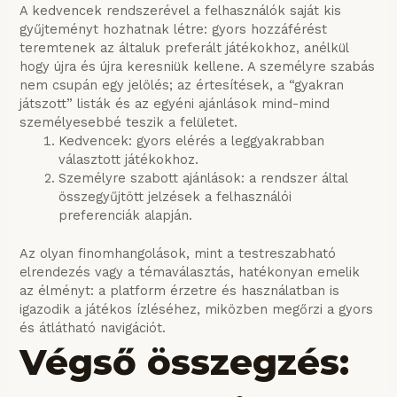
A kedvencek rendszerével a felhasználók saját kis
gyűjteményt hozhatnak létre: gyors hozzáférést
teremtenek az általuk preferált játékokhoz, anélkül
hogy újra és újra keresniük kellene. A személyre szabás
nem csupán egy jelölés; az értesítések, a “gyakran
játszott” listák és az egyéni ajánlások mind-mind
személyesebbé teszik a felületet.
Kedvencek: gyors elérés a leggyakrabban
választott játékokhoz.
Személyre szabott ajánlások: a rendszer által
összegyűjtött jelzések a felhasználói
preferenciák alapján.
Az olyan finomhangolások, mint a testreszabható
elrendezés vagy a témaválasztás, hatékonyan emelik
az élményt: a platform érzetre és használatban is
igazodik a játékos ízléséhez, miközben megőrzi a gyors
és átlátható navigációt.
Végső összegzés: