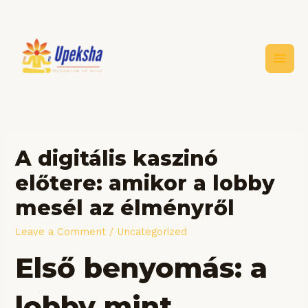
Skip
to
content
Main
Men
A digitális kaszinó
előtere: amikor a lobby
mesél az élményről
Leave a Comment
/
Uncategorized
Első benyomás: a
lobby mint