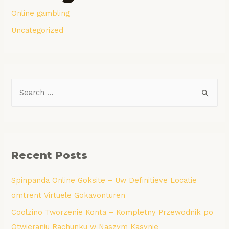
Online gambling
Uncategorized
S
e
a
r
c
Recent Posts
h
f
Spinpanda Online Goksite – Uw Definitieve Locatie
o
omtrent Virtuele Gokavonturen
r
Coolzino Tworzenie Konta – Kompletny Przewodnik po
:
Otwieraniu Rachunku w Naszym Kasynie