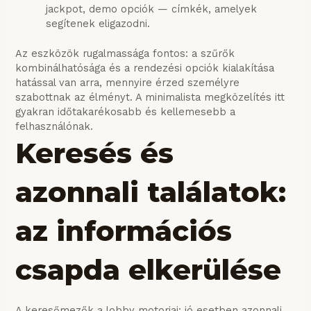
jackpot, demo opciók — címkék, amelyek
segítenek eligazodni.
Az eszközök rugalmassága fontos: a szűrők
kombinálhatósága és a rendezési opciók kialakítása
hatással van arra, mennyire érzed személyre
szabottnak az élményt. A minimalista megközelítés itt
gyakran időtakarékosabb és kellemesebb a
felhasználónak.
Keresés és
azonnali találatok:
az információs
csapda elkerülése
A keresőmezők a lobby motorjai: jó esetben azonnali