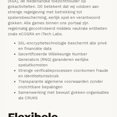
(KSA), de Nederlandse toezichthouder op
gokactiviteiten. Dit betekent dat wij voldoen aan
strenge regelgeving met betrekking tot
spelersbescherming, eerlijk spel en verantwoord
gokken. Alle games binnen ons portaal zijn
regelmatig gecontroleerd middels neutrale entiteiten
zoals eCOGRA en iTech Labs.
SSL-encryptietechnologie beschermt alle privé
en financiële data
Gecertificeerde Willekeurige Number
Generators (RNG) garanderen eerlijke
speluitkomsten
Strenge verificatieprocessen voorkomen fraude
en identiteitsmisbruik
Transparante algemene voorwaarden zonder
onzichtbare bepalingen
Samenwerking met bewust gokken-organisaties
als CRUKS
Flexibele