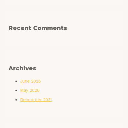
Recent Comments
Archives
June 2026
May 2026
December 2021