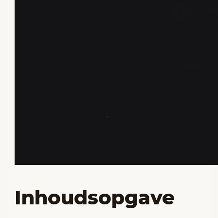
Inhoudsopgave