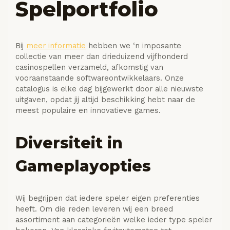
Spelportfolio
Bij
meer informatie
hebben we ‘n imposante
collectie van meer dan drieduizend vijfhonderd
casinospellen verzameld, afkomstig van
vooraanstaande softwareontwikkelaars. Onze
catalogus is elke dag bijgewerkt door alle nieuwste
uitgaven, opdat jij altijd beschikking hebt naar de
meest populaire en innovatieve games.
Diversiteit in
Gameplayopties
Wij begrijpen dat iedere speler eigen preferenties
heeft. Om die reden leveren wij een breed
assortiment aan categorieën welke ieder type speler