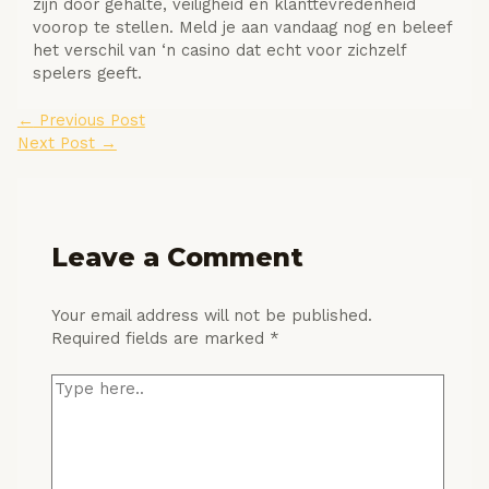
zijn door gehalte, veiligheid en klanttevredenheid
voorop te stellen. Meld je aan vandaag nog en beleef
het verschil van ‘n casino dat echt voor zichzelf
spelers geeft.
Post
←
Previous Post
navigation
Next Post
→
Leave a Comment
Your email address will not be published.
Required fields are marked
*
Type
here..