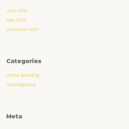
June 2026
May 2026
December 2021
Categories
Online gambling
Uncategorized
Meta