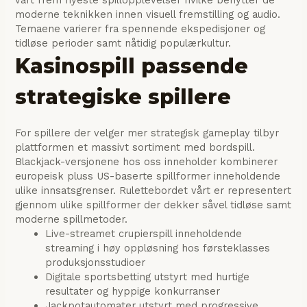
vårt frem nyeste spillopplevelser hvilke benytter de
moderne teknikken innen visuell fremstilling og audio.
Temaene varierer fra spennende ekspedisjoner og
tidløse perioder samt nåtidig populærkultur.
Kasinospill passende
strategiske spillere
For spillere der velger mer strategisk gameplay tilbyr
plattformen et massivt sortiment med bordspill.
Blackjack-versjonene hos oss inneholder kombinerer
europeisk pluss US-baserte spillformer inneholdende
ulike innsatsgrenser. Rulettebordet vårt er representert
gjennom ulike spillformer der dekker såvel tidløse samt
moderne spillmetoder.
Live-streamet crupierspill inneholdende
streaming i høy oppløsning hos førsteklasses
produksjonsstudioer
Digitale sportsbetting utstyrt med hurtige
resultater og hyppige konkurranser
Jackpotautomater utstyrt med progressive