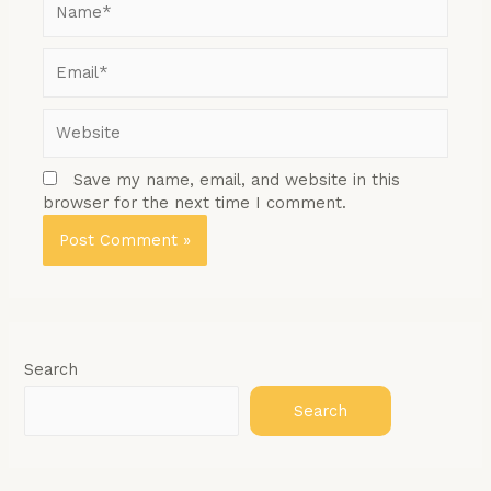
Email*
Website
Save my name, email, and website in this
browser for the next time I comment.
Search
Search