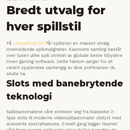
Bredt utvalg for
hver spillstil
På
Luksusferie NO
får spilleren en massivt utvalg
inneholdende spillmuligheter. Kasinoets samling består
over tusen ulike spill utviklet av globale beste tilbydere
innen gaming-software. Dette faktum sørger for et
variert opplevelse uavhengig av dine preferanser du
skulle ha.
Slots med banebrytende
teknologi
Spilleautomatene våre strekker seg fra klassiske 3-
hjuls slots til moderne videospillautomater utstyrt med
avanserte ekstrafeatures. Enkelt gang legger teamet