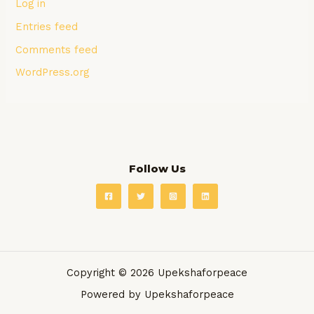
Log in
Entries feed
Comments feed
WordPress.org
Follow Us
Copyright © 2026 Upekshaforpeace
Powered by Upekshaforpeace