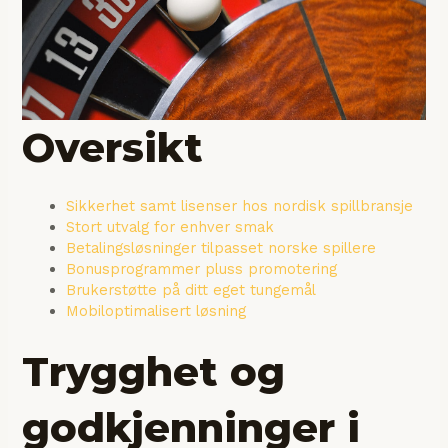
Oversikt
Sikkerhet samt lisenser hos nordisk spillbransje
Stort utvalg for enhver smak
Betalingsløsninger tilpasset norske spillere
Bonusprogrammer pluss promotering
Brukerstøtte på ditt eget tungemål
Mobiloptimalisert løsning
Trygghet og
godkjenninger i