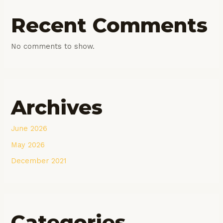
Recent Comments
No comments to show.
Archives
June 2026
May 2026
December 2021
Categories