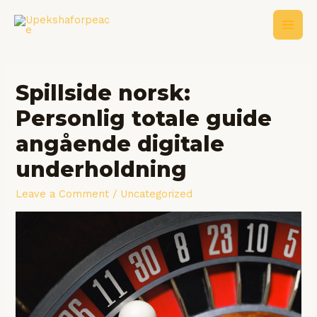
Skip
to
Main
content
Men
Spillside norsk:
Personlig totale guide
angående digitale
underholdning
Leave a Comment
/
Uncategorized