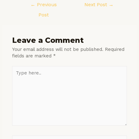
Post
←
Previous
Next Post
→
navigation
Post
Leave a Comment
Your email address will not be published.
Required
fields are marked
*
Type
here..
Name*