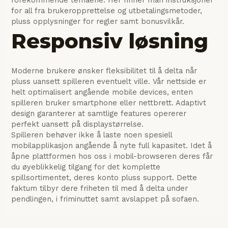
for all fra brukeropprettelse og utbetalingsmetoder,
pluss opplysninger for regler samt bonusvilkår.
Responsiv løsning
Moderne brukere ønsker fleksibilitet til å delta når
pluss uansett spilleren eventuelt ville. Vår nettside er
helt optimalisert angående mobile devices, enten
spilleren bruker smartphone eller nettbrett. Adaptivt
design garanterer at samtlige features opererer
perfekt uansett på displaystørrelse.
Spilleren behøver ikke å laste noen spesiell
mobilapplikasjon angående å nyte full kapasitet. Idet å
åpne plattformen hos oss i mobil-browseren deres får
du øyeblikkelig tilgang for det komplette
spillsortimentet, deres konto pluss support. Dette
faktum tilbyr dere friheten til med å delta under
pendlingen, i friminuttet samt avslappet på sofaen.